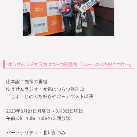
山本譲二先輩の番組
ゆうせんラジオ・元気はつらつ歌謡曲
「じょーじのぶち好きやけ～」ゲスト出演
2023年8月21日月曜日～9月3日日曜日
午前
2
時
10
時
18
時の３回放送
パーソナリティ：北川かつみ