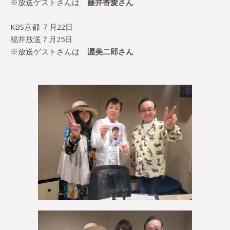
※放送ゲストさんは
藤井香愛さん
KBS京都 ７月22日
福井放送７月
25
日
※放送ゲストさんは
渥美二郎さん